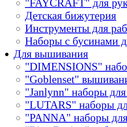
"FAYCRAFT" для рук
Детская бижутерия
Инструменты для раб
Наборы с бусинами д
Для вышивания
"DIMENSIONS" набо
"Goblenset" вышиван
"Janlynn" наборы дл
"LUTARS" наборы д
"PANNA" наборы дл