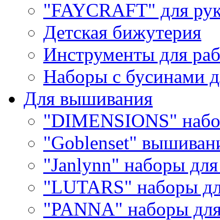
"FAYCRAFT" для рук
Детская бижутерия
Инструменты для раб
Наборы с бусинами д
Для вышивания
"DIMENSIONS" набо
"Goblenset" вышиван
"Janlynn" наборы дл
"LUTARS" наборы д
"PANNA" наборы дл