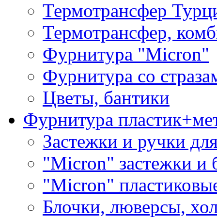
Термотрансфер Турц
Термотрансфер, комб
Фурнитура "Micron"
Фурнитура со страза
Цветы, бантики
Фурнитура пластик+ме
Застежки и ручки дл
"Micron" застежки и 
"Micron" пластиковы
Блочки, люверсы, хо