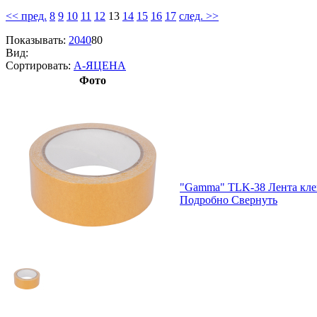
<< пред.
8
9
10
11
12
13
14
15
16
17
след. >>
Показывать:
20
40
80
Вид:
Сортировать:
А-Я
ЦЕНА
Фото
"Gamma" TLK-38 Лента клей
Подробно
Свернуть