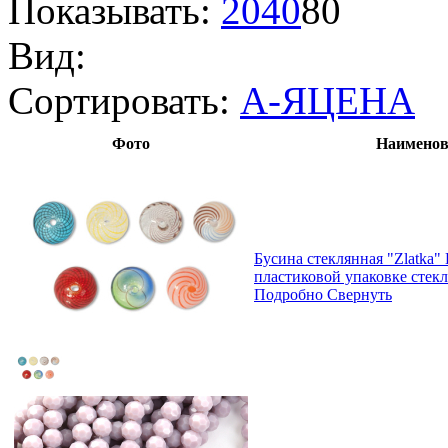
Показывать:
20
40
80
Вид:
Сортировать:
А-Я
ЦЕНА
Фото
Наименов
Бусина стеклянная "Zlatka"
пластиковой упаковке стек
Подробно
Свернуть