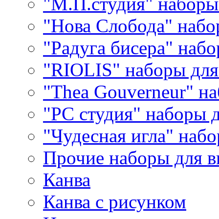
"М.П.студия" наборы
"Нова Слобода" наб
"Радуга бисера" набо
"RIOLIS" наборы дл
"Thea Gouverneur" н
"РС студия" наборы 
"Чудесная игла" наб
Прочие наборы для 
Канва
Канва с рисунком