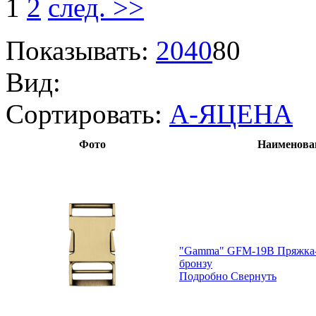
1
2
след. >>
Показывать:
20
40
80
Вид:
Сортировать:
А-Я
ЦЕНА
Фото
Наименова
"Gamma" GFM-19B Пряжка-з
бронзу
Подробно
Свернуть