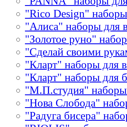
"PANNA" наборы дл
"Rico Design" набор
"Алиса" наборы для
"Золотое руно" набо
"Сделай своими рука
"Кларт" наборы для 
"Кларт" наборы для 
"М.П.студия" наборы
"Нова Слобода" наб
"Радуга бисера" набо