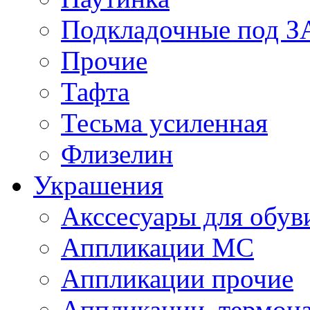
Подкладочные под 
Прочие
Тафта
Тесьма усиленная
Флизелин
Украшения
Акссесуары для обув
Аппликации МС
Аппликации прочие
Аппликации, термон