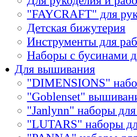
Для рукоделия и раб
"FAYCRAFT" для рук
Детская бижутерия
Инструменты для раб
Наборы с бусинами д
Для вышивания
"DIMENSIONS" набо
"Goblenset" вышиван
"Janlynn" наборы дл
"LUTARS" наборы д