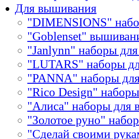
Для вышивания
"DIMENSIONS" набо
"Goblenset" вышиван
"Janlynn" наборы дл
"LUTARS" наборы д
"PANNA" наборы дл
"Rico Design" набор
"Алиса" наборы для
"Золотое руно" набо
"Сделай своими рука