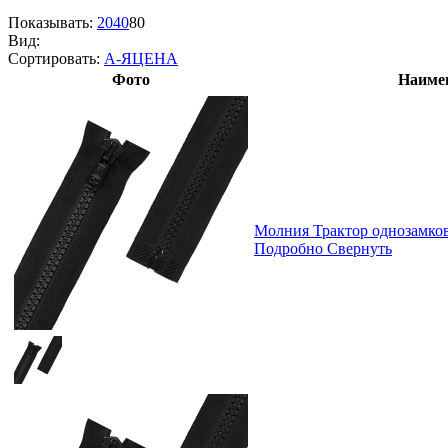
Показывать:
20
40
80
Вид:
Сортировать:
А-Я
ЦЕНА
Фото
Наиме
Молния Трактор однозамк
Подробно
Свернуть