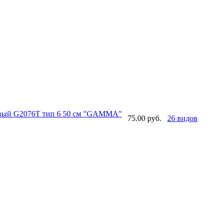
овый G2076T тип 6 50 см "GAMMA"
75.00 руб.
26 видов