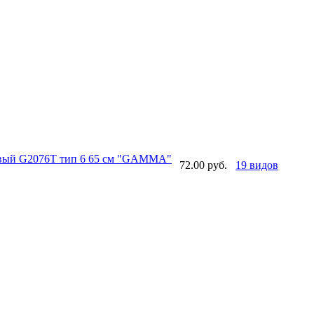
овый G2076T тип 6 65 см "GAMMA"
72.00 руб.
19 видов