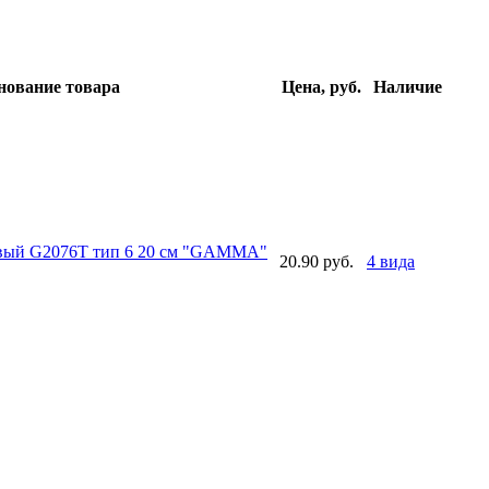
нование товара
Цена, руб.
Наличие
овый G2076T тип 6 20 см "GAMMA"
20.90 руб.
4 вида