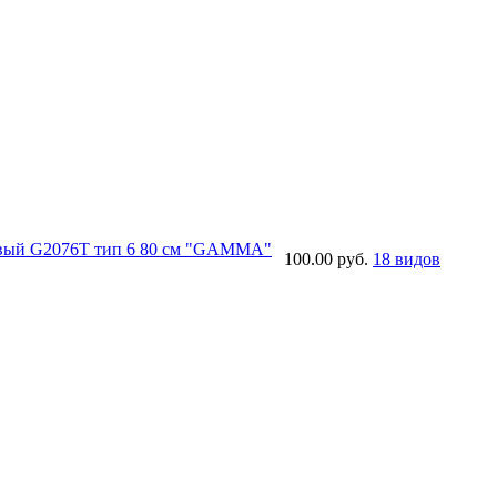
овый G2076T тип 6 80 см "GAMMA"
100.00 руб.
18 видов