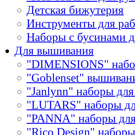
Детская бижутерия
Инструменты для раб
Наборы с бусинами д
Для вышивания
"DIMENSIONS" набо
"Goblenset" вышиван
"Janlynn" наборы дл
"LUTARS" наборы д
"PANNA" наборы дл
"Rico Design" набор