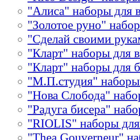
"Алиса" наборы для
"Золотое руно" набо
"Сделай своими рука
"Кларт" наборы для 
"Кларт" наборы для 
"М.П.студия" наборы
"Нова Слобода" наб
"Радуга бисера" набо
"RIOLIS" наборы дл
"Thea Gouverneur" н