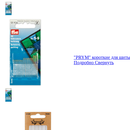
"PRYM" короткие для шитья
Подробно
Свернуть