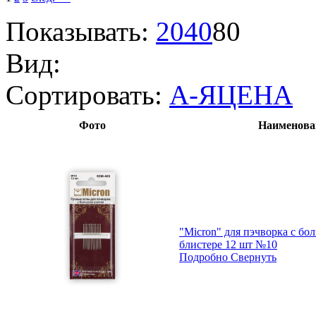
Показывать:
20
40
80
Вид:
Сортировать:
А-Я
ЦЕНА
Фото
Наименова
"Micron" для пэчворка с б
блистере 12 шт №10
Подробно
Свернуть