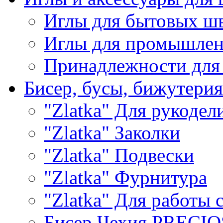
Иглы для бытовых ш
Иглы для промышле
Принадлежности для
Бисер, бусы, бижутерия
"Zlatka" Для рукодел
"Zlatka" Заколки
"Zlatka" Подвески
"Zlatka" Фурнитура
"Zlatka" Для работы 
Бисер Чехия PRECI