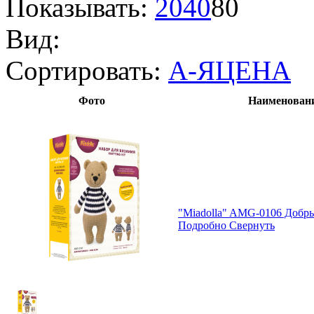
Показывать:
20
40
80
Вид:
Сортировать:
А-Я
ЦЕНА
Фото
Наименовани
"Miadolla" AMG-0106 Добр
Подробно
Свернуть