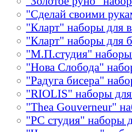
"Золотое руно" набо
"Сделай своими рука
"Кларт" наборы для 
"Кларт" наборы для 
"М.П.студия" наборы
"Нова Слобода" наб
"Радуга бисера" набо
"RIOLIS" наборы дл
"Thea Gouverneur" н
"РС студия" наборы 