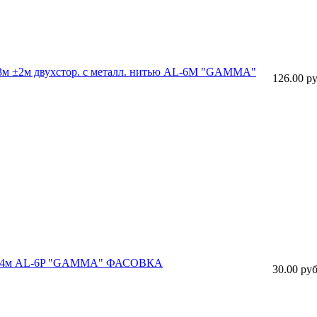
 33м ±2м двухстор. с металл. нитью AL-6M "GAMMA"
126.00 ру
") 5.4м AL-6P "GAMMA" ФАСОВКА
30.00 руб