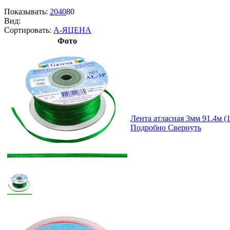
Показывать:
20
40
80
Вид:
Сортировать:
А-Я
ЦЕНА
Фото
Лента атласная 3мм 91.4м 
Подробно
Свернуть