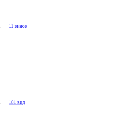
.
11 видов
.
181 вид