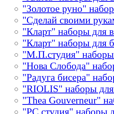
"Золотое руно" набо
"Сделай своими рука
"Кларт" наборы для 
"Кларт" наборы для 
"М.П.студия" наборы
"Нова Слобода" наб
"Радуга бисера" набо
"RIOLIS" наборы дл
"Thea Gouverneur" н
"РС студия" наборы 