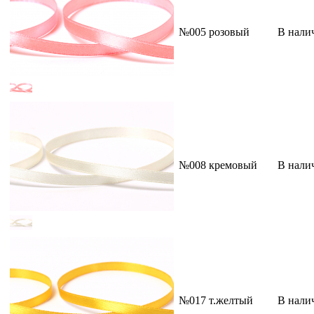
№005 розовый
В нали
№008 кремовый
В нали
№017 т.желтый
В нали