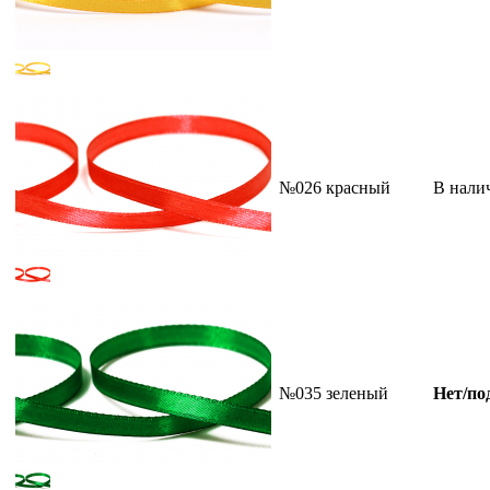
№026 красный
В нали
№035 зеленый
Нет/по