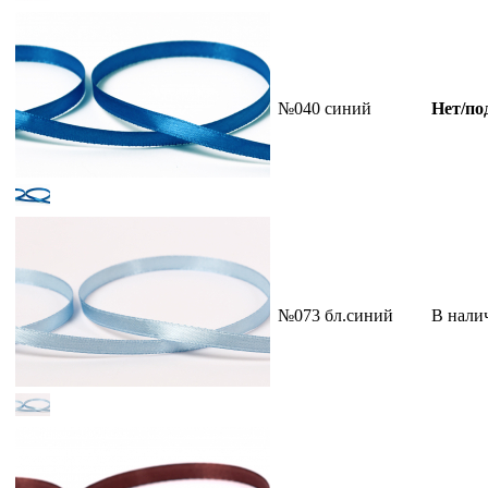
№040 синий
Нет/по
№073 бл.синий
В нали