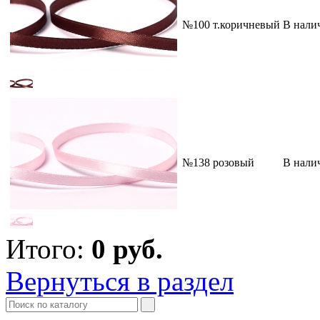
№100 т.коричневый
В нали
№138 розовый
В нали
Итого:
0
руб.
Вернуться в раздел