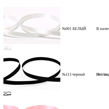
№001 БЕЛЫЙ
В нали
№113 черный
Нет/по