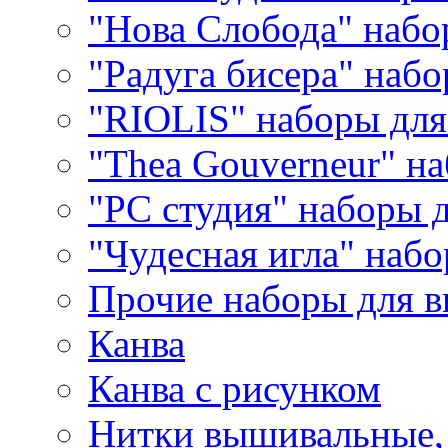
"Нова Слобода" наб
"Радуга бисера" набо
"RIOLIS" наборы дл
"Thea Gouverneur" н
"РС студия" наборы 
"Чудесная игла" наб
Прочие наборы для 
Канва
Канва с рисунком
Нитки вышивальные,