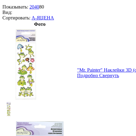
Показывать:
20
40
80
Вид:
Сортировать:
А-Я
ЦЕНА
Фото
"Mr. Painter" Наклейки 3D 
Подробно
Свернуть