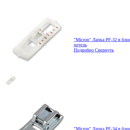
"Micron" Лапка PF-32 в бл
петель
Подробно
Свернуть
"Micron" Лапка PF-34 в блис