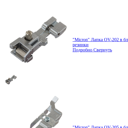
"Micron" Лапка OV-202 в б
резинки
Подробно
Свернуть
"Micron" Лапка OV-205 в бл