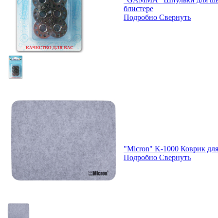
блистере
Подробно
Свернуть
"Micron" K-1000 Коврик дл
Подробно
Свернуть