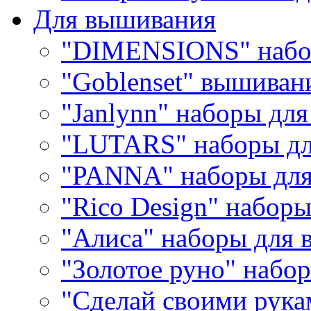
Для вышивания
"DIMENSIONS" набо
"Goblenset" вышиван
"Janlynn" наборы дл
"LUTARS" наборы д
"PANNA" наборы дл
"Rico Design" набор
"Алиса" наборы для
"Золотое руно" набо
"Сделай своими рука