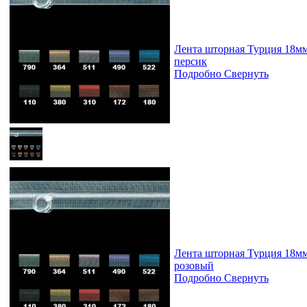
Лента шторная Турция 18м
персик
Подробно
Свернуть
Лента шторная Турция 18м
розовый
Подробно
Свернуть