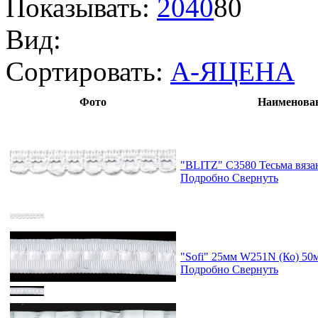
Показывать:
20
40
80
Вид:
Сортировать:
А-Я
ЦЕНА
Фото
Наименован
"BLITZ" С3580 Тесьма вязан
Подробно
Свернуть
"Sofi" 25мм W251N (Ко) 5
Подробно
Свернуть