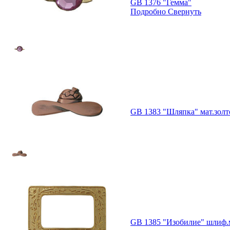
GB 1376 "Гемма"
Подробно
Свернуть
GB 1383 "Шляпка" мат.золт
GB 1385 "Изобилие" шлиф.