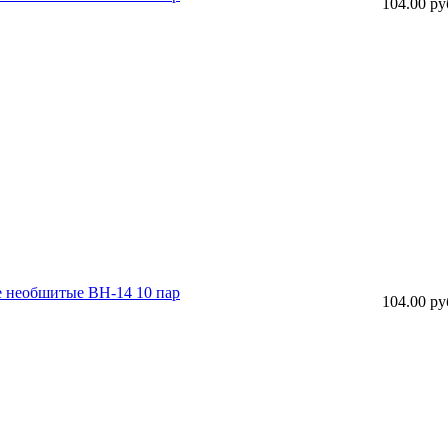
104.00 ру
е необшитые ВН-14 10 пар
104.00 ру