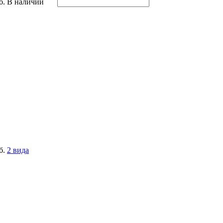
б.
В наличии
б.
2 вида