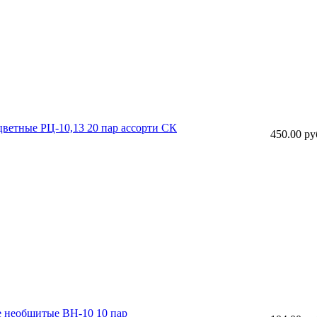
цветные РЦ-10,13 20 пар ассорти СК
450.00 ру
е необшитые ВН-10 10 пар