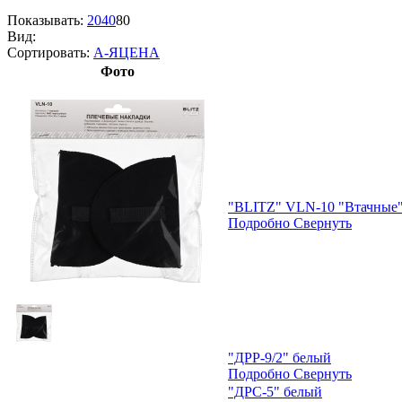
Показывать:
20
40
80
Вид:
Сортировать:
А-Я
ЦЕНА
Фото
"BLITZ" VLN-10 "Втачные" п
Подробно
Свернуть
"ДРР-9/2" белый
Подробно
Свернуть
"ДРС-5" белый