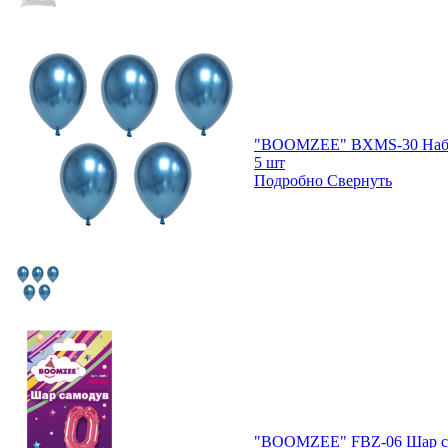
"BOOMZEE" BXMS-30 Набо
5 шт
Подробно
Свернуть
"BOOMZEE" FBZ-06 Шар са