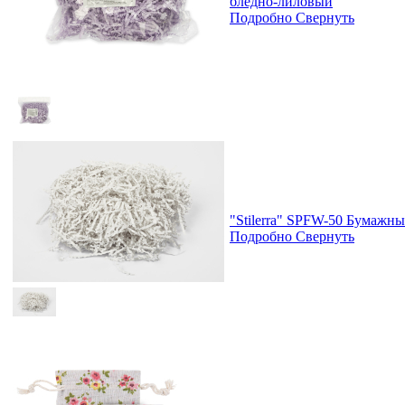
бледно-лиловый
Подробно
Свернуть
"Stilerra" SPFW-50 Бумажны
Подробно
Свернуть