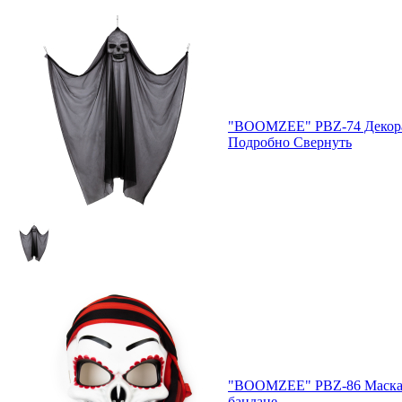
"BOOMZEE" PBZ-74 Декора
Подробно
Свернуть
"BOOMZEE" PBZ-86 Маска 
бандане