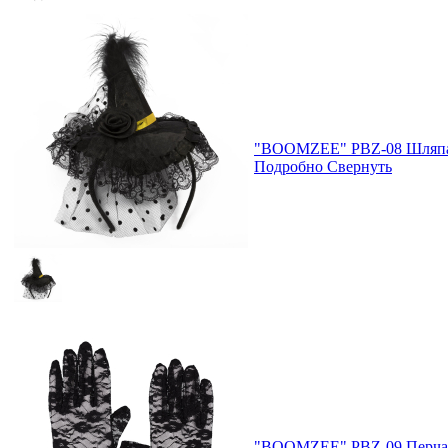
"BOOMZEE" PBZ-08 Шляпа с
Подробно
Свернуть
"BOOMZEE" PBZ-09 Перча