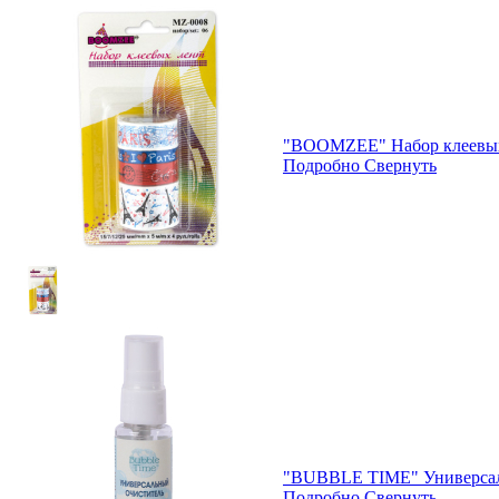
"BOOMZEE" Набор клеевых л
Подробно
Свернуть
"BUBBLE TIME" Универсал
Подробно
Свернуть