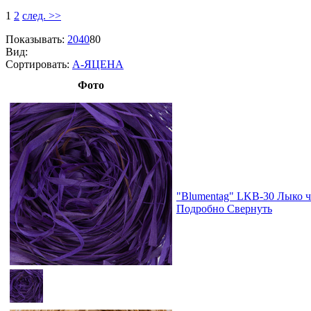
1
2
след. >>
Показывать:
20
40
80
Вид:
Сортировать:
А-Я
ЦЕНА
Фото
"Blumentag" LKB-30 Лыко че
Подробно
Свернуть