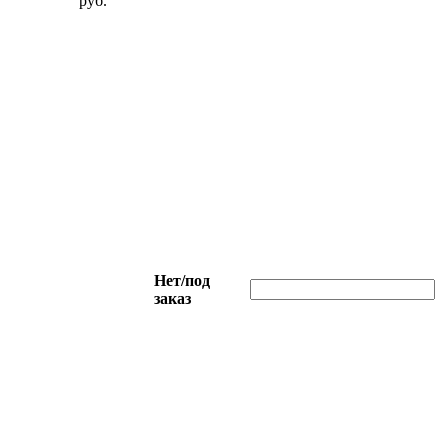
руб.
Нет/под
заказ