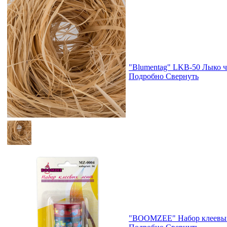
"Blumentag" LKB-50 Лыко че
Подробно
Свернуть
"BOOMZEE" Набор клеевых