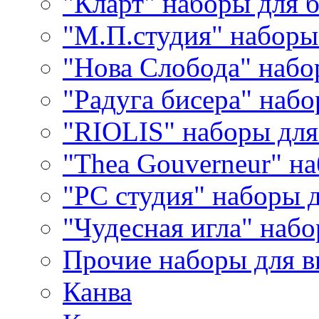
"Кларт" наборы для 
"М.П.студия" наборы
"Нова Слобода" наб
"Радуга бисера" набо
"RIOLIS" наборы дл
"Thea Gouverneur" н
"РС студия" наборы 
"Чудесная игла" наб
Прочие наборы для 
Канва