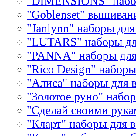
"DIMENSIONS" набо
"Goblenset" вышиван
"Janlynn" наборы дл
"LUTARS" наборы д
"PANNA" наборы дл
"Rico Design" набор
"Алиса" наборы для
"Золотое руно" набо
"Сделай своими рука
"Кларт" наборы для 