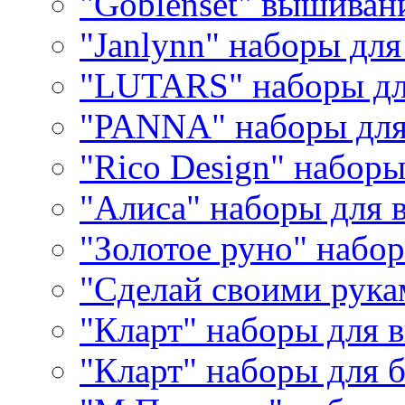
"Goblenset" вышиван
"Janlynn" наборы дл
"LUTARS" наборы д
"PANNA" наборы дл
"Rico Design" набор
"Алиса" наборы для
"Золотое руно" набо
"Сделай своими рука
"Кларт" наборы для 
"Кларт" наборы для 