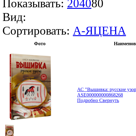
Показывать:
20
40
80
Вид:
Сортировать:
А-Я
ЦЕНА
Фото
Наименов
АС "Вышивка: русские узор
ASE000000000868268
Подробно
Свернуть