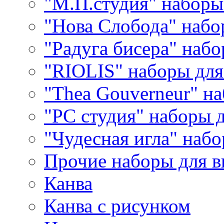
"М.П.студия" наборы
"Нова Слобода" наб
"Радуга бисера" набо
"RIOLIS" наборы дл
"Thea Gouverneur" н
"РС студия" наборы 
"Чудесная игла" наб
Прочие наборы для 
Канва
Канва с рисунком