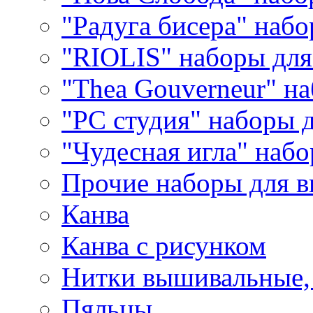
"Радуга бисера" набо
"RIOLIS" наборы дл
"Thea Gouverneur" н
"РС студия" наборы 
"Чудесная игла" наб
Прочие наборы для 
Канва
Канва с рисунком
Нитки вышивальные,
Пяльцы