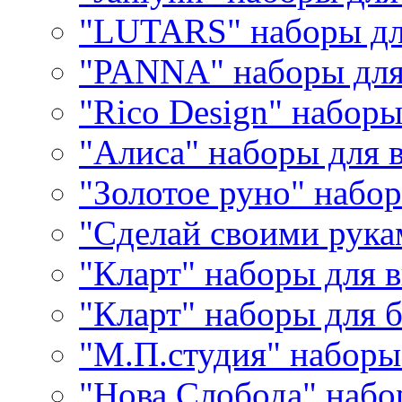
"LUTARS" наборы д
"PANNA" наборы дл
"Rico Design" набор
"Алиса" наборы для
"Золотое руно" набо
"Сделай своими рука
"Кларт" наборы для 
"Кларт" наборы для 
"М.П.студия" наборы
"Нова Слобода" наб