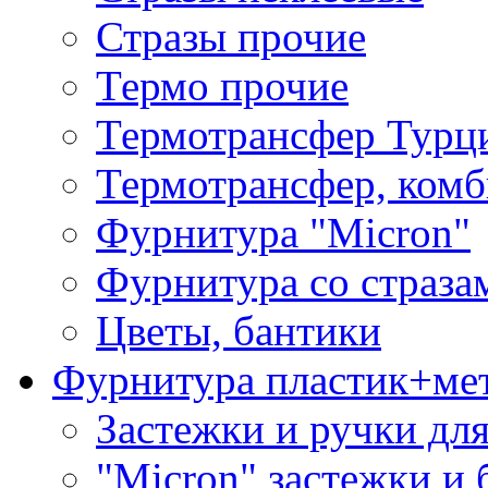
Стразы прочие
Термо прочие
Термотрансфер Турц
Термотрансфер, комб
Фурнитура "Micron"
Фурнитура со страза
Цветы, бантики
Фурнитура пластик+ме
Застежки и ручки дл
"Micron" застежки и 