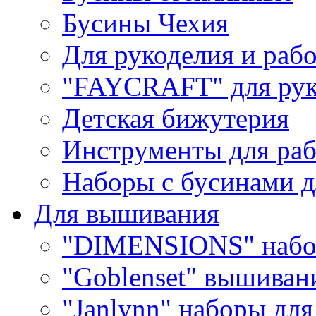
Бусины Чехия
Для рукоделия и раб
"FAYCRAFT" для рук
Детская бижутерия
Инструменты для раб
Наборы с бусинами д
Для вышивания
"DIMENSIONS" набо
"Goblenset" вышиван
"Janlynn" наборы дл