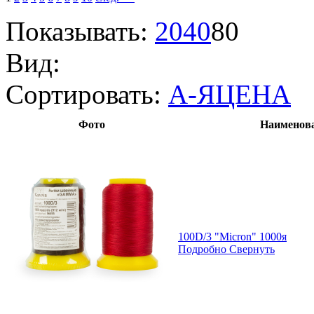
Показывать:
20
40
80
Вид:
Сортировать:
А-Я
ЦЕНА
Фото
Наименова
100D/3 "Micron" 1000я
Подробно
Свернуть