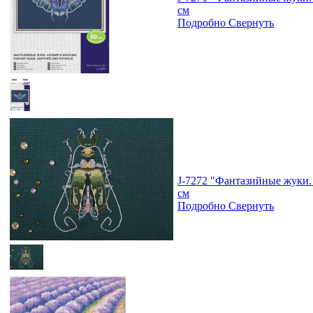
см
Подробно
Свернуть
J-7272 "Фантазийные жуки. 
см
Подробно
Свернуть