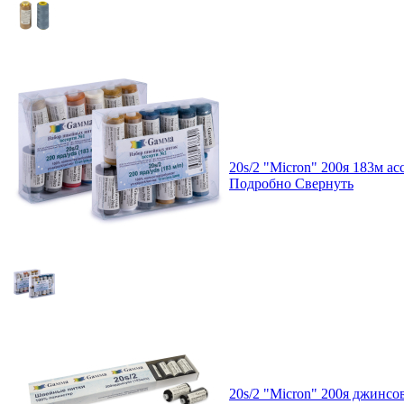
20s/2 "Micron" 200я 183м а
Подробно
Свернуть
20s/2 "Micron" 200я джинс