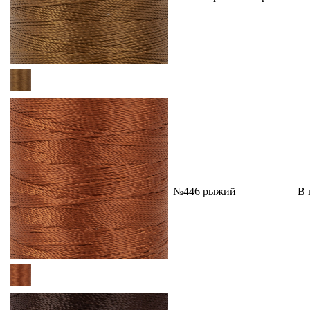
№446 рыжий
В 