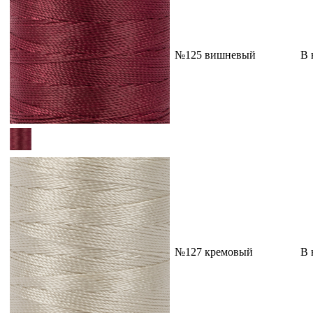
№125 вишневый
В 
№127 кремовый
В 