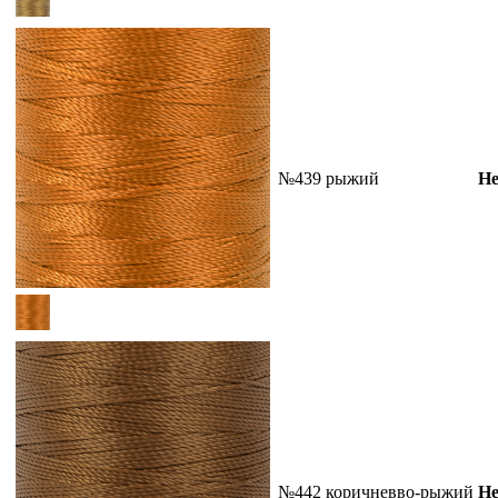
№439 рыжий
Не
№442 коричневво-рыжий
Не