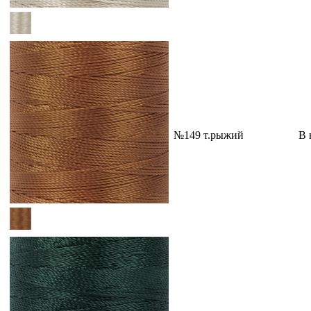
№149 т.рыжий
В 