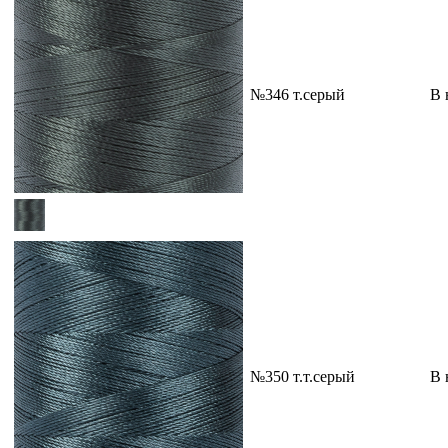
№346 т.серый
В 
№350 т.т.серый
В 