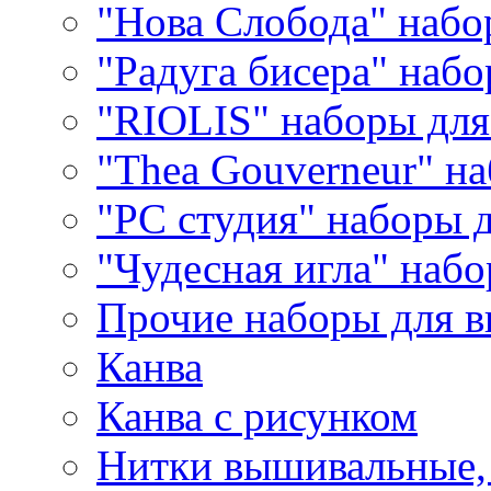
"Нова Слобода" наб
"Радуга бисера" набо
"RIOLIS" наборы дл
"Thea Gouverneur" н
"РС студия" наборы 
"Чудесная игла" наб
Прочие наборы для 
Канва
Канва с рисунком
Нитки вышивальные,