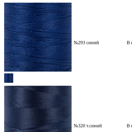
№293 синий
В 
№320 т.синий
В 