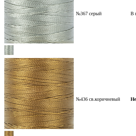
№367 серый
В 
№436 св.коричневый
Не