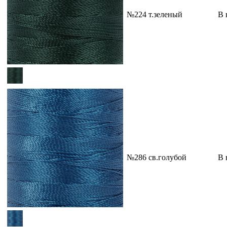
№224 т.зеленый
В 
№286 св.голубой
В 