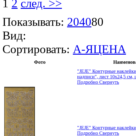
1
2
след. >>
Показывать:
20
40
80
Вид:
Сортировать:
А-Я
ЦЕНА
Фото
Наименов
"JEJE" Контурные наклейк
надписи", лист 10x24,5 см,
Подробно
Свернуть
"JEJE" Контурные наклейки
Подробно
Свернуть