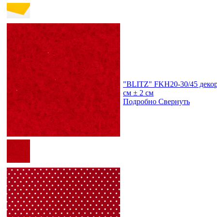
"BLITZ" FKH20-30/45 декор
см ± 2 см
Подробно
Свернуть