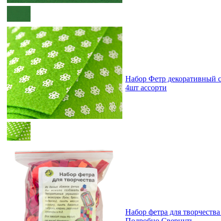
Набор Фетр декоративный 
4шт ассорти
Набор фетра для творчества
Подробно
Свернуть