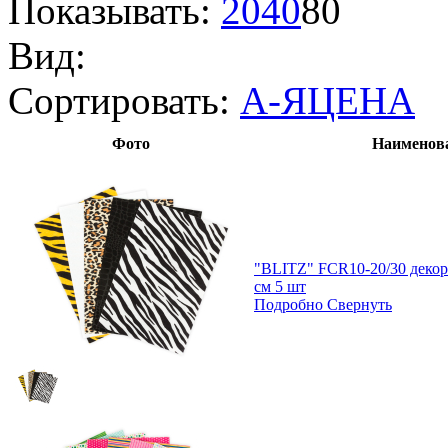
Показывать:
20
40
80
Вид:
Сортировать:
А-Я
ЦЕНА
Фото
Наименова
"BLITZ" FCR10-20/30 декора
см 5 шт
Подробно
Свернуть