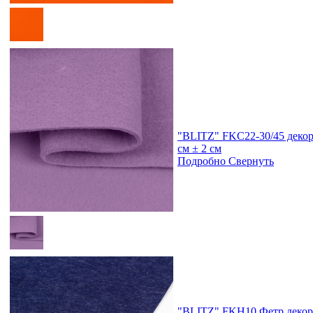
"BLITZ" FKC22-30/45 декор
см ± 2 см
Подробно
Свернуть
"BLITZ" FKH10 Фетр декора