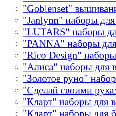
"Goblenset" вышиван
"Janlynn" наборы дл
"LUTARS" наборы д
"PANNA" наборы дл
"Rico Design" набор
"Алиса" наборы для
"Золотое руно" набо
"Сделай своими рука
"Кларт" наборы для 
"Кларт" наборы для 