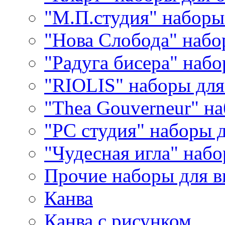
"М.П.студия" наборы
"Нова Слобода" наб
"Радуга бисера" набо
"RIOLIS" наборы дл
"Thea Gouverneur" н
"РС студия" наборы 
"Чудесная игла" наб
Прочие наборы для 
Канва
Канва с рисунком