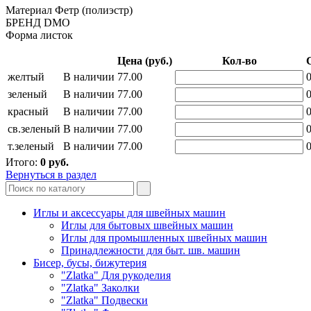
Материал Фетр (полиэстр)
БРЕНД DMO
Форма листок
Цена (руб.)
Кол-во
желтый
В наличии
77.00
0
зеленый
В наличии
77.00
0
красный
В наличии
77.00
0
св.зеленый
В наличии
77.00
0
т.зеленый
В наличии
77.00
0
Итого:
0
руб.
Вернуться в раздел
Иглы и аксессуары для швейных машин
Иглы для бытовых швейных машин
Иглы для промышленных швейных машин
Принадлежности для быт. шв. машин
Бисер, бусы, бижутерия
"Zlatka" Для рукоделия
"Zlatka" Заколки
"Zlatka" Подвески