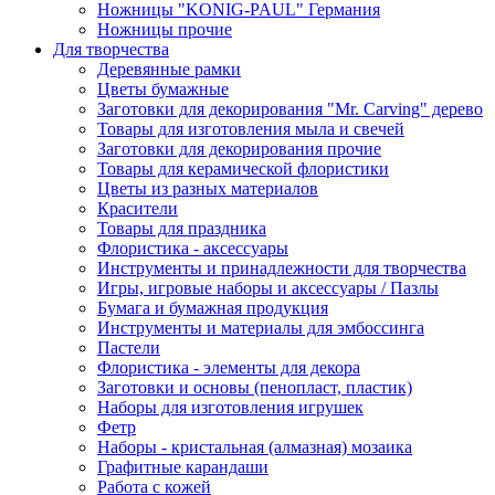
Ножницы "KONIG-PAUL" Германия
Ножницы прочие
Для творчества
Деревянные рамки
Цветы бумажные
Заготовки для декорирования "Mr. Carving" дерево
Товары для изготовления мыла и свечей
Заготовки для декорирования прочие
Товары для керамической флористики
Цветы из разных материалов
Красители
Товары для праздника
Флористика - аксессуары
Инструменты и принадлежности для творчества
Игры, игровые наборы и аксессуары / Пазлы
Бумага и бумажная продукция
Инструменты и материалы для эмбоссинга
Пастели
Флористика - элементы для декора
Заготовки и основы (пенопласт, пластик)
Наборы для изготовления игрушек
Фетр
Наборы - кристальная (алмазная) мозаика
Графитные карандаши
Работа с кожей