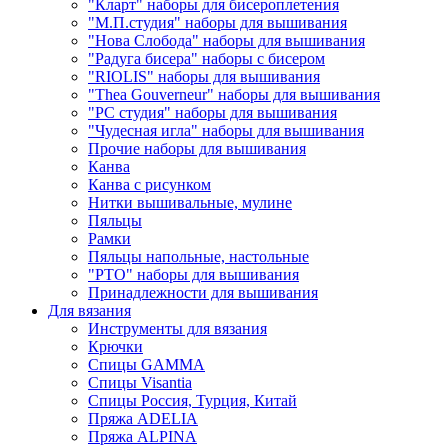
"Кларт" наборы для бисероплетения
"М.П.студия" наборы для вышивания
"Нова Слобода" наборы для вышивания
"Радуга бисера" наборы с бисером
"RIOLIS" наборы для вышивания
"Thea Gouverneur" наборы для вышивания
"РС студия" наборы для вышивания
"Чудесная игла" наборы для вышивания
Прочие наборы для вышивания
Канва
Канва с рисунком
Нитки вышивальные, мулине
Пяльцы
Рамки
Пяльцы напольные, настольные
"РТО" наборы для вышивания
Принадлежности для вышивания
Для вязания
Инструменты для вязания
Крючки
Спицы GAMMA
Спицы Visantia
Спицы Россия, Турция, Китай
Пряжа ADELIA
Пряжа ALPINA