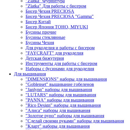
"Zlatka" Фурнитура
"Zlatka" Для работы с бисером
Бисер Чехия PRECIOSA
Бисер Чехия PRECIOSA "Gamma"
Бисер Китай
Бисер Япония TOHO, MIYUKI
Бусины прочие
Бусины стеклянные
Бусины Чехия
Для рукоделия и работы с бисером
"FAYCRAFT" для рукоделия
Детская бижутерия
Инструменты для работы с бисером
Наборы с бусинами для рукоделия
Для вышивания
"DIMENSIONS" наборы для вышивания
"Goblenset" вышивание гобеленов
"Janlynn" наборы для вышивания
"LUTARS" наборы для вышивания
"PANNA" наборы для вышивания
"Rico Design" наборы для вышивания
"Алиса" наборы для вышивания
"Золотое руно" наборы для вышивания
"Сделай своими руками" наборы для вышивания
"Кларт" наборы для вышивания