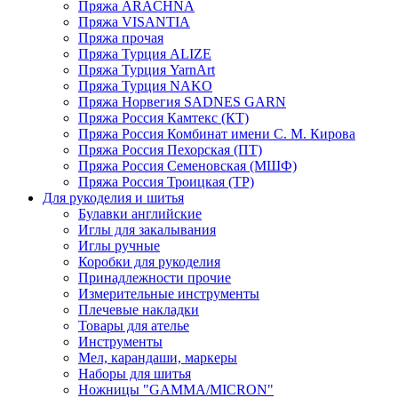
Пряжа ARACHNA
Пряжа VISANTIA
Пряжа прочая
Пряжа Турция ALIZE
Пряжа Турция YarnArt
Пряжа Турция NAKO
Пряжа Норвегия SADNES GARN
Пряжа Россия Камтекс (КТ)
Пряжа Россия Комбинат имени С. М. Кирова
Пряжа Россия Пехорская (ПТ)
Пряжа Россия Семеновская (МШФ)
Пряжа Россия Троицкая (ТР)
Для рукоделия и шитья
Булавки английские
Иглы для закалывания
Иглы ручные
Коробки для рукоделия
Принадлежности прочие
Измерительные инструменты
Плечевые накладки
Товары для ателье
Инструменты
Мел, карандаши, маркеры
Наборы для шитья
Ножницы "GAMMA/MICRON"