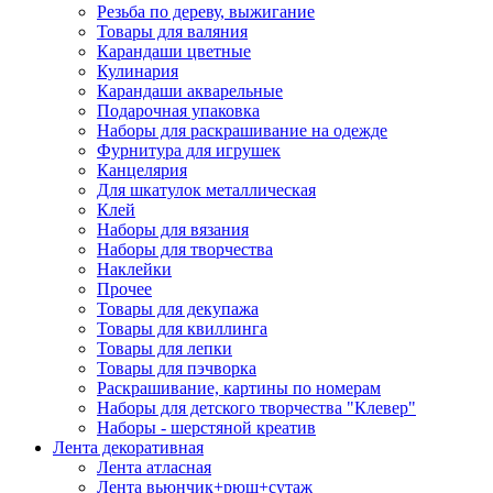
Резьба по дереву, выжигание
Товары для валяния
Карандаши цветные
Кулинария
Карандаши акварельные
Подарочная упаковка
Наборы для раскрашивание на одежде
Фурнитура для игрушек
Канцелярия
Для шкатулок металлическая
Клей
Наборы для вязания
Наборы для творчества
Наклейки
Прочее
Товары для декупажа
Товары для квиллинга
Товары для лепки
Товары для пэчворка
Раскрашивание, картины по номерам
Наборы для детского творчества "Клевер"
Наборы - шерстяной креатив
Лента декоративная
Лента атласная
Лента вьюнчик+рюш+сутаж