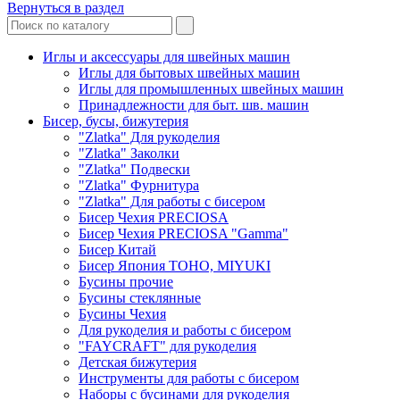
Вернуться в раздел
Иглы и аксессуары для швейных машин
Иглы для бытовых швейных машин
Иглы для промышленных швейных машин
Принадлежности для быт. шв. машин
Бисер, бусы, бижутерия
"Zlatka" Для рукоделия
"Zlatka" Заколки
"Zlatka" Подвески
"Zlatka" Фурнитура
"Zlatka" Для работы с бисером
Бисер Чехия PRECIOSA
Бисер Чехия PRECIOSA "Gamma"
Бисер Китай
Бисер Япония TOHO, MIYUKI
Бусины прочие
Бусины стеклянные
Бусины Чехия
Для рукоделия и работы с бисером
"FAYCRAFT" для рукоделия
Детская бижутерия
Инструменты для работы с бисером
Наборы с бусинами для рукоделия