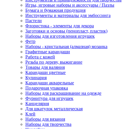
Игры, игровые наборы и аксессуары / Пазлы
Бумага и бумажная продукция
Инструменты и материалы для эмбоссинга
Пастели
Флористика - элементы для декора
Заготовки и основы (пенопласт, пластик)
Наборы для изготовления игрушек
Фетр
Наборы - кристальная (алмазная) мозаика
Графитные карандаши
Работа с кожей
Резьба по дереву, выжигание
Товары для валяния
Карандаши цветные
Кулинария
Карандаши акварельные
Подарочная упаковка
Наборы для раскрашивание на одежде
Фурнитура для игрушек
Канцелярия
Для шкатулок металлическая
Клей
Наборы для вязания
Наборы для творчества