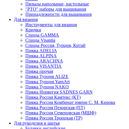
Пяльцы напольные, настольные
"РТО" наборы для вышивания
Принадлежности для вышивания
Для вязания
Инструменты для вязания
Крючки
Спицы GAMMA
Спицы Visantia
Спицы Россия, Турция, Китай
Пряжа ADELIA
Пряжа ALPINA
Пряжа ARACHNA
Пряжа VISANTIA
Пряжа прочая
Пряжа Турция ALIZE
Пряжа Турция YarnArt
Пряжа Турция NAKO
Пряжа Норвегия SADNES GARN
Пряжа Россия Камтекс (КТ)
Пряжа Россия Комбинат имени С. М. Кирова
Пряжа Россия Пехорская (ПТ)
Пряжа Россия Семеновская (МШФ)
Пряжа Россия Троицкая (ТР)
Для рукоделия и шитья
Булавки английские