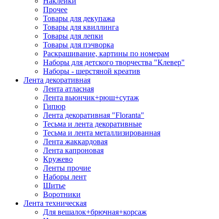
Наклейки
Прочее
Товары для декупажа
Товары для квиллинга
Товары для лепки
Товары для пэчворка
Раскрашивание, картины по номерам
Наборы для детского творчества "Клевер"
Наборы - шерстяной креатив
Лента декоративная
Лента атласная
Лента вьюнчик+рюш+сутаж
Гипюр
Лента декоративная "Floranta"
Тесьма и лента декоративные
Тесьма и лента металлизированная
Лента жаккардовая
Лента капроновая
Кружево
Ленты прочие
Наборы лент
Шитье
Воротники
Лента техническая
Для вешалок+брючная+корсаж