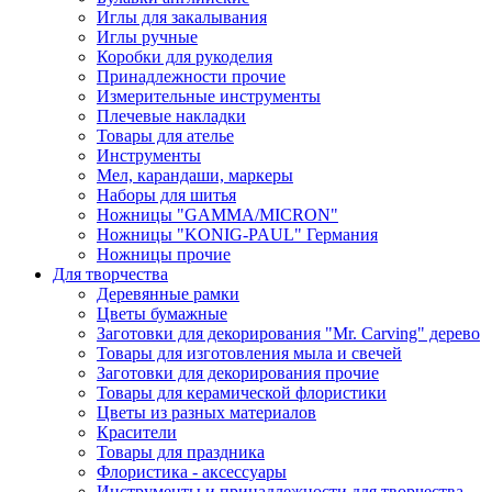
Иглы для закалывания
Иглы ручные
Коробки для рукоделия
Принадлежности прочие
Измерительные инструменты
Плечевые накладки
Товары для ателье
Инструменты
Мел, карандаши, маркеры
Наборы для шитья
Ножницы "GAMMA/MICRON"
Ножницы "KONIG-PAUL" Германия
Ножницы прочие
Для творчества
Деревянные рамки
Цветы бумажные
Заготовки для декорирования "Mr. Carving" дерево
Товары для изготовления мыла и свечей
Заготовки для декорирования прочие
Товары для керамической флористики
Цветы из разных материалов
Красители
Товары для праздника
Флористика - аксессуары
Инструменты и принадлежности для творчества