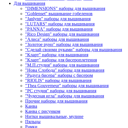
Для вышивания
"DIMENSIONS" наборы для вышивания
"Goblenset" вышивание гобеленов
"Janlynn" наборы для вышивания
"LUTARS" наборы для вышивания
"PANNA" наборы для вышивания
"Rico Design" наборы для вышивания
"Алиса" наборы для вышивания
"Золотое руно" наборы для вышивания
"Сделай своими руками" наборы для вышивания
"Кларт" наборы для вышивания
"Кларт" наборы для бисероплетения
"М.П.студия" наборы для вышивания
"Нова Слобода" наборы для вышивания
"Радуга бисера" наборы с бисером
"RIOLIS" наборы для вышивания
"Thea Gouverneur" наборы для вышивания
"РС студия" наборы для вышивания
"Чудесная игла" наборы для вышивания
Прочие наборы для вышивания
Канва
Канва с рисунком
Нитки вышивальные, мулине
Пяльцы
Рамки