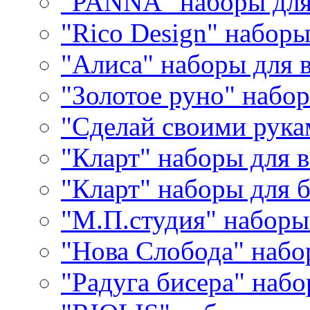
"PANNA" наборы дл
"Rico Design" набор
"Алиса" наборы для
"Золотое руно" набо
"Сделай своими рука
"Кларт" наборы для 
"Кларт" наборы для 
"М.П.студия" наборы
"Нова Слобода" наб
"Радуга бисера" набо