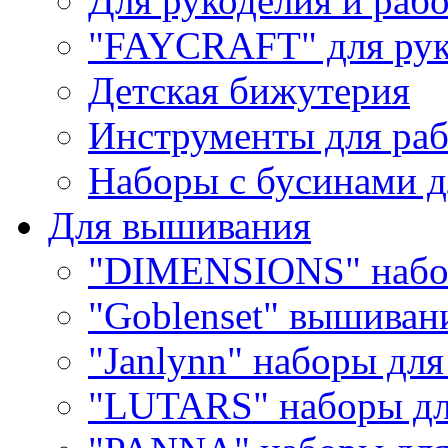
Для рукоделия и раб
"FAYCRAFT" для рук
Детская бижутерия
Инструменты для раб
Наборы с бусинами д
Для вышивания
"DIMENSIONS" набо
"Goblenset" вышиван
"Janlynn" наборы дл
"LUTARS" наборы д