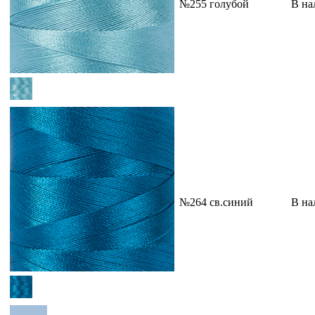
№255 голубой
В на
№264 св.синий
В на