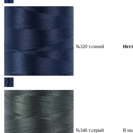
№320 т.синий
Нет/
№346 т.серый
В на