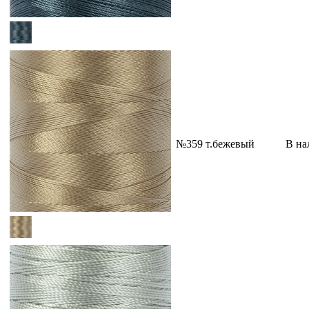
№359 т.бежевый
В на