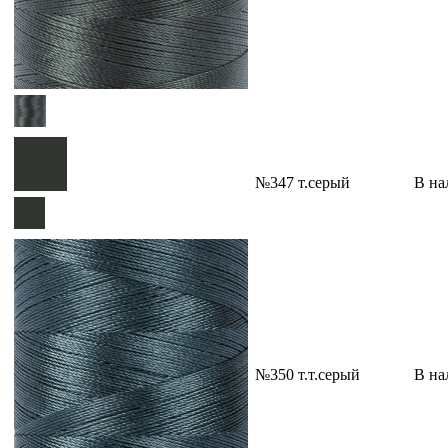
№347 т.серый
В на
№350 т.т.серый
В на