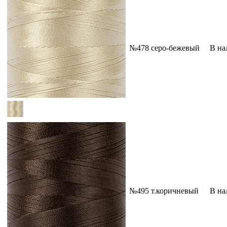
№478 серо-бежевый
В на
№495 т.коричневый
В на