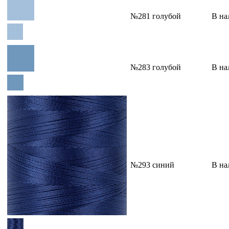
№281 голубой
В на
№283 голубой
В на
№293 синий
В на