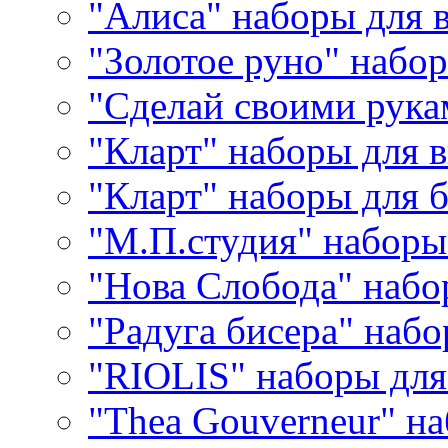
"Алиса" наборы для
"Золотое руно" набо
"Сделай своими рука
"Кларт" наборы для 
"Кларт" наборы для 
"М.П.студия" наборы
"Нова Слобода" наб
"Радуга бисера" набо
"RIOLIS" наборы дл
"Thea Gouverneur" н