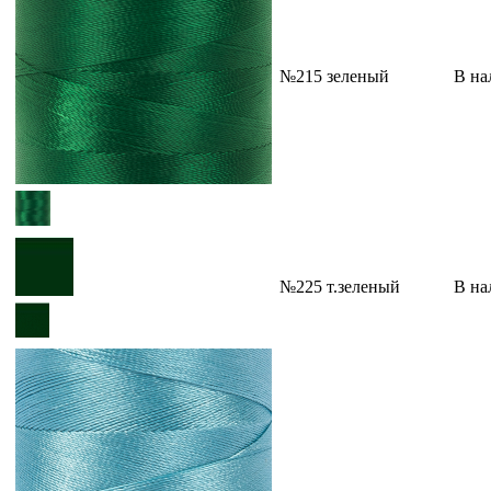
№215 зеленый
В на
№225 т.зеленый
В на