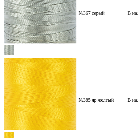
№367 серый
В на
№385 яр.желтый
В на