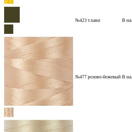
№423 т.хаки
В на
№477 розово-бежевый
В на