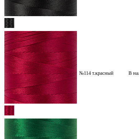
№114 т.красный
В на