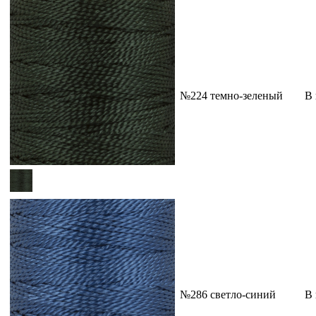
№224 темно-зеленый
В
№286 светло-синий
В