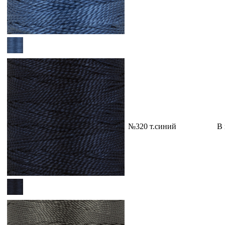
№320 т.синий
В