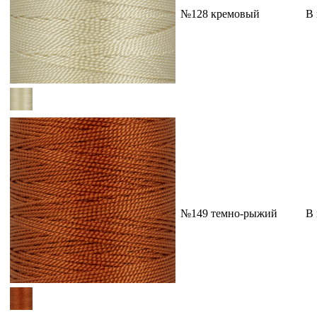
№128 кремовый
В
№149 темно-рыжий
В