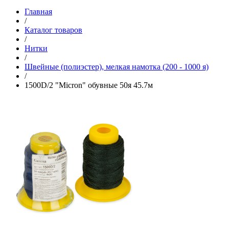
Главная
/
Каталог товаров
/
Нитки
/
Швейные (полиэстер), мелкая намотка (200 - 1000 я)
/
1500D/2 "Micron" обувные 50я 45.7м