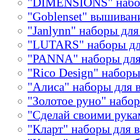
"DIMENSIONS" набо
"Goblenset" вышиван
"Janlynn" наборы дл
"LUTARS" наборы д
"PANNA" наборы дл
"Rico Design" набор
"Алиса" наборы для
"Золотое руно" набо
"Сделай своими рука
"Кларт" наборы для 