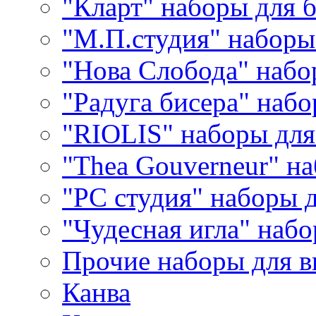
"Кларт" наборы для 
"М.П.студия" наборы
"Нова Слобода" наб
"Радуга бисера" набо
"RIOLIS" наборы дл
"Thea Gouverneur" н
"РС студия" наборы 
"Чудесная игла" наб
Прочие наборы для 
Канва