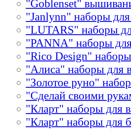
"Goblenset" вышиван
"Janlynn" наборы дл
"LUTARS" наборы д
"PANNA" наборы дл
"Rico Design" набор
"Алиса" наборы для
"Золотое руно" набо
"Сделай своими рука
"Кларт" наборы для 
"Кларт" наборы для 