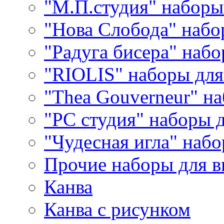
"М.П.студия" наборы
"Нова Слобода" наб
"Радуга бисера" набо
"RIOLIS" наборы дл
"Thea Gouverneur" н
"РС студия" наборы 
"Чудесная игла" наб
Прочие наборы для 
Канва
Канва с рисунком