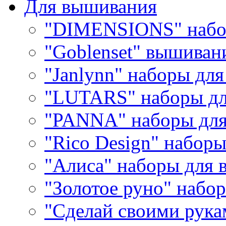
Для вышивания
"DIMENSIONS" набо
"Goblenset" вышиван
"Janlynn" наборы дл
"LUTARS" наборы д
"PANNA" наборы дл
"Rico Design" набор
"Алиса" наборы для
"Золотое руно" набо
"Сделай своими рука