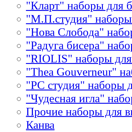
"Кларт" наборы для 
"М.П.студия" наборы
"Нова Слобода" наб
"Радуга бисера" набо
"RIOLIS" наборы дл
"Thea Gouverneur" н
"РС студия" наборы 
"Чудесная игла" наб
Прочие наборы для 
Канва