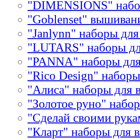
"DIMENSIONS" набо
"Goblenset" вышиван
"Janlynn" наборы дл
"LUTARS" наборы д
"PANNA" наборы дл
"Rico Design" набор
"Алиса" наборы для
"Золотое руно" набо
"Сделай своими рука
"Кларт" наборы для 