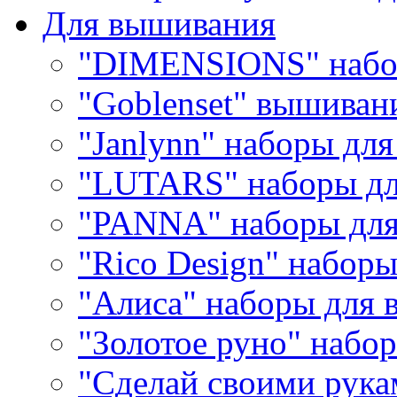
Для вышивания
"DIMENSIONS" набо
"Goblenset" вышиван
"Janlynn" наборы дл
"LUTARS" наборы д
"PANNA" наборы дл
"Rico Design" набор
"Алиса" наборы для
"Золотое руно" набо
"Сделай своими рука