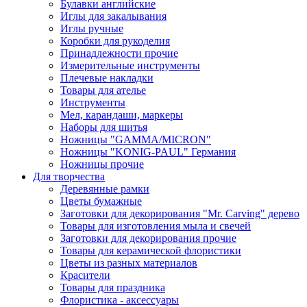
Булавки английские
Иглы для закалывания
Иглы ручные
Коробки для рукоделия
Принадлежности прочие
Измерительные инструменты
Плечевые накладки
Товары для ателье
Инструменты
Мел, карандаши, маркеры
Наборы для шитья
Ножницы "GAMMA/MICRON"
Ножницы "KONIG-PAUL" Германия
Ножницы прочие
Для творчества
Деревянные рамки
Цветы бумажные
Заготовки для декорирования "Mr. Carving" дерево
Товары для изготовления мыла и свечей
Заготовки для декорирования прочие
Товары для керамической флористики
Цветы из разных материалов
Красители
Товары для праздника
Флористика - аксессуары