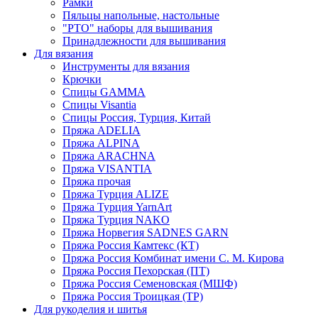
Рамки
Пяльцы напольные, настольные
"РТО" наборы для вышивания
Принадлежности для вышивания
Для вязания
Инструменты для вязания
Крючки
Спицы GAMMA
Спицы Visantia
Спицы Россия, Турция, Китай
Пряжа ADELIA
Пряжа ALPINA
Пряжа ARACHNA
Пряжа VISANTIA
Пряжа прочая
Пряжа Турция ALIZE
Пряжа Турция YarnArt
Пряжа Турция NAKO
Пряжа Норвегия SADNES GARN
Пряжа Россия Камтекс (КТ)
Пряжа Россия Комбинат имени С. М. Кирова
Пряжа Россия Пехорская (ПТ)
Пряжа Россия Семеновская (МШФ)
Пряжа Россия Троицкая (ТР)
Для рукоделия и шитья