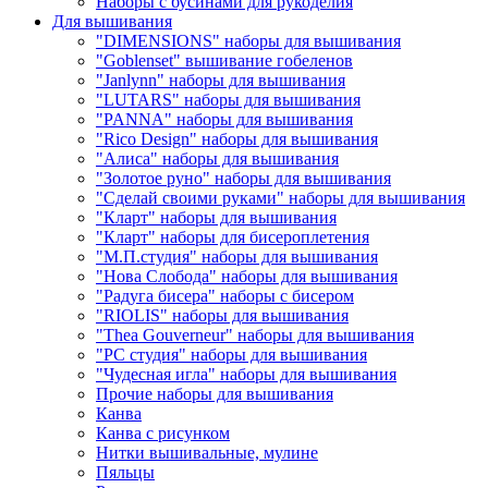
Наборы с бусинами для рукоделия
Для вышивания
"DIMENSIONS" наборы для вышивания
"Goblenset" вышивание гобеленов
"Janlynn" наборы для вышивания
"LUTARS" наборы для вышивания
"PANNA" наборы для вышивания
"Rico Design" наборы для вышивания
"Алиса" наборы для вышивания
"Золотое руно" наборы для вышивания
"Сделай своими руками" наборы для вышивания
"Кларт" наборы для вышивания
"Кларт" наборы для бисероплетения
"М.П.студия" наборы для вышивания
"Нова Слобода" наборы для вышивания
"Радуга бисера" наборы с бисером
"RIOLIS" наборы для вышивания
"Thea Gouverneur" наборы для вышивания
"РС студия" наборы для вышивания
"Чудесная игла" наборы для вышивания
Прочие наборы для вышивания
Канва
Канва с рисунком
Нитки вышивальные, мулине
Пяльцы