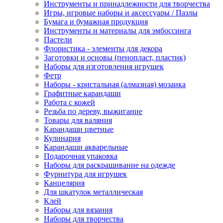
Инструменты и принадлежности для творчества
Игры, игровые наборы и аксессуары / Пазлы
Бумага и бумажная продукция
Инструменты и материалы для эмбоссинга
Пастели
Флористика - элементы для декора
Заготовки и основы (пенопласт, пластик)
Наборы для изготовления игрушек
Фетр
Наборы - кристальная (алмазная) мозаика
Графитные карандаши
Работа с кожей
Резьба по дереву, выжигание
Товары для валяния
Карандаши цветные
Кулинария
Карандаши акварельные
Подарочная упаковка
Наборы для раскрашивание на одежде
Фурнитура для игрушек
Канцелярия
Для шкатулок металлическая
Клей
Наборы для вязания
Наборы для творчества