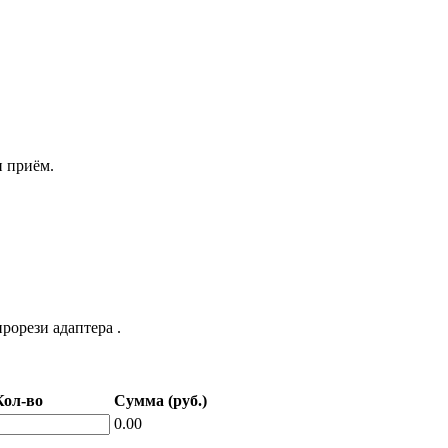
н приём.
рорези адаптера .
Кол-во
Сумма (руб.)
0.00