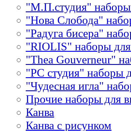
"М.П.студия" наборы
"Нова Слобода" наб
"Радуга бисера" набо
"RIOLIS" наборы дл
"Thea Gouverneur" н
"РС студия" наборы 
"Чудесная игла" наб
Прочие наборы для 
Канва
Канва с рисунком