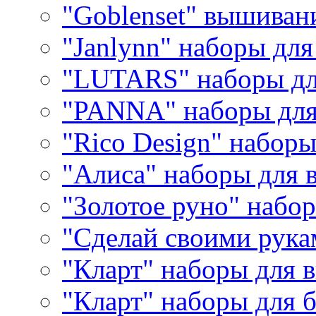
"Goblenset" вышиван
"Janlynn" наборы дл
"LUTARS" наборы д
"PANNA" наборы дл
"Rico Design" набор
"Алиса" наборы для
"Золотое руно" набо
"Сделай своими рука
"Кларт" наборы для 
"Кларт" наборы для 