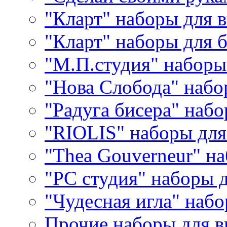
"Кларт" наборы для 
"Кларт" наборы для 
"М.П.студия" наборы
"Нова Слобода" наб
"Радуга бисера" набо
"RIOLIS" наборы дл
"Thea Gouverneur" н
"РС студия" наборы 
"Чудесная игла" наб
Прочие наборы для 