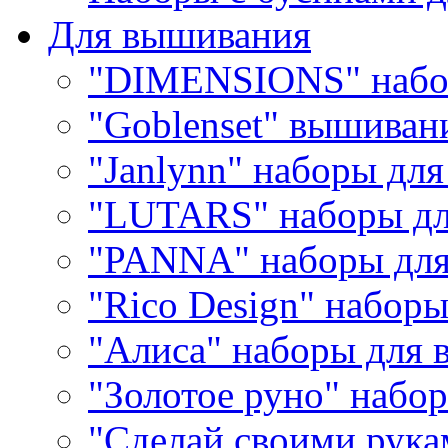
Для вышивания
"DIMENSIONS" набо
"Goblenset" вышиван
"Janlynn" наборы дл
"LUTARS" наборы д
"PANNA" наборы дл
"Rico Design" набор
"Алиса" наборы для
"Золотое руно" набо
"Сделай своими рука