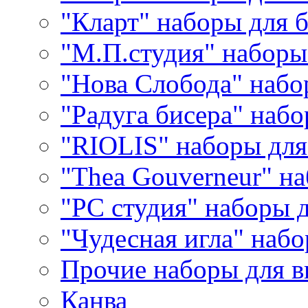
"Кларт" наборы для 
"М.П.студия" наборы
"Нова Слобода" наб
"Радуга бисера" набо
"RIOLIS" наборы дл
"Thea Gouverneur" н
"РС студия" наборы 
"Чудесная игла" наб
Прочие наборы для 
Канва