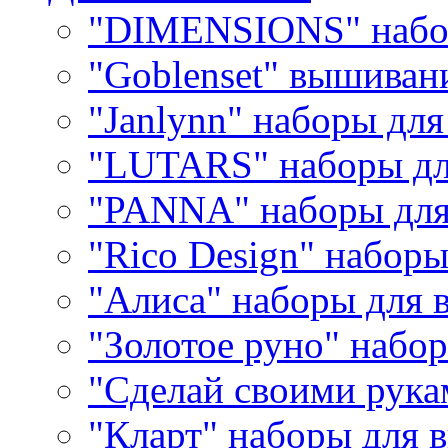
"DIMENSIONS" набо
"Goblenset" вышиван
"Janlynn" наборы дл
"LUTARS" наборы д
"PANNA" наборы дл
"Rico Design" набор
"Алиса" наборы для
"Золотое руно" набо
"Сделай своими рука
"Кларт" наборы для 