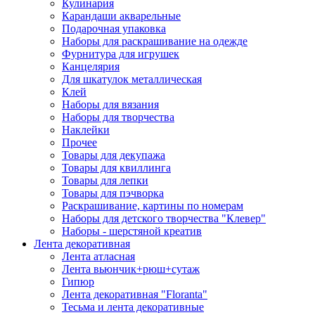
Кулинария
Карандаши акварельные
Подарочная упаковка
Наборы для раскрашивание на одежде
Фурнитура для игрушек
Канцелярия
Для шкатулок металлическая
Клей
Наборы для вязания
Наборы для творчества
Наклейки
Прочее
Товары для декупажа
Товары для квиллинга
Товары для лепки
Товары для пэчворка
Раскрашивание, картины по номерам
Наборы для детского творчества "Клевер"
Наборы - шерстяной креатив
Лента декоративная
Лента атласная
Лента вьюнчик+рюш+сутаж
Гипюр
Лента декоративная "Floranta"
Тесьма и лента декоративные