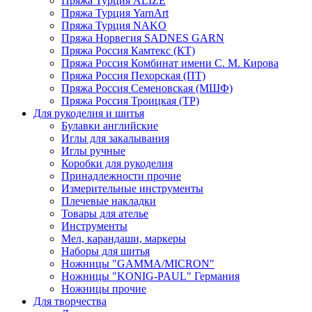
Пряжа Турция ALIZE
Пряжа Турция YarnArt
Пряжа Турция NAKO
Пряжа Норвегия SADNES GARN
Пряжа Россия Камтекс (КТ)
Пряжа Россия Комбинат имени С. М. Кирова
Пряжа Россия Пехорская (ПТ)
Пряжа Россия Семеновская (МШФ)
Пряжа Россия Троицкая (ТР)
Для рукоделия и шитья
Булавки английские
Иглы для закалывания
Иглы ручные
Коробки для рукоделия
Принадлежности прочие
Измерительные инструменты
Плечевые накладки
Товары для ателье
Инструменты
Мел, карандаши, маркеры
Наборы для шитья
Ножницы "GAMMA/MICRON"
Ножницы "KONIG-PAUL" Германия
Ножницы прочие
Для творчества