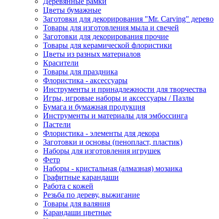
Деревянные рамки
Цветы бумажные
Заготовки для декорирования "Mr. Carving" дерево
Товары для изготовления мыла и свечей
Заготовки для декорирования прочие
Товары для керамической флористики
Цветы из разных материалов
Красители
Товары для праздника
Флористика - аксессуары
Инструменты и принадлежности для творчества
Игры, игровые наборы и аксессуары / Пазлы
Бумага и бумажная продукция
Инструменты и материалы для эмбоссинга
Пастели
Флористика - элементы для декора
Заготовки и основы (пенопласт, пластик)
Наборы для изготовления игрушек
Фетр
Наборы - кристальная (алмазная) мозаика
Графитные карандаши
Работа с кожей
Резьба по дереву, выжигание
Товары для валяния
Карандаши цветные