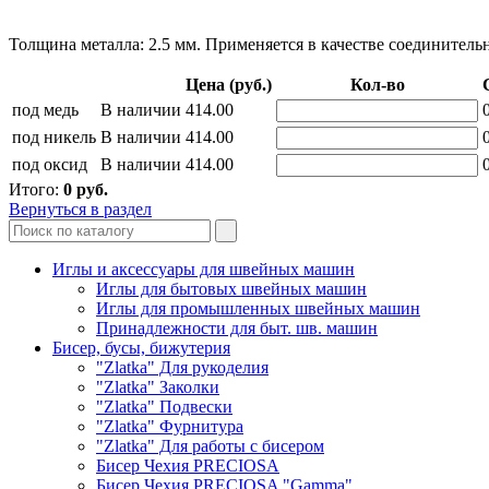
Толщина металла: 2.5 мм. Применяется в качестве соединител
Цена (руб.)
Кол-во
под медь
В наличии
414.00
под никель
В наличии
414.00
под оксид
В наличии
414.00
Итого:
0
руб.
Вернуться в раздел
Иглы и аксессуары для швейных машин
Иглы для бытовых швейных машин
Иглы для промышленных швейных машин
Принадлежности для быт. шв. машин
Бисер, бусы, бижутерия
"Zlatka" Для рукоделия
"Zlatka" Заколки
"Zlatka" Подвески
"Zlatka" Фурнитура
"Zlatka" Для работы с бисером
Бисер Чехия PRECIOSA
Бисер Чехия PRECIOSA "Gamma"