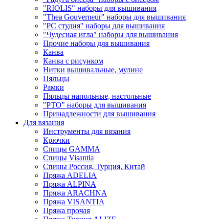
"RIOLIS" наборы для вышивания
"Thea Gouverneur" наборы для вышивания
"РС студия" наборы для вышивания
"Чудесная игла" наборы для вышивания
Прочие наборы для вышивания
Канва
Канва с рисунком
Нитки вышивальные, мулине
Пяльцы
Рамки
Пяльцы напольные, настольные
"РТО" наборы для вышивания
Принадлежности для вышивания
Для вязания
Инструменты для вязания
Крючки
Спицы GAMMA
Спицы Visantia
Спицы Россия, Турция, Китай
Пряжа ADELIA
Пряжа ALPINA
Пряжа ARACHNA
Пряжа VISANTIA
Пряжа прочая