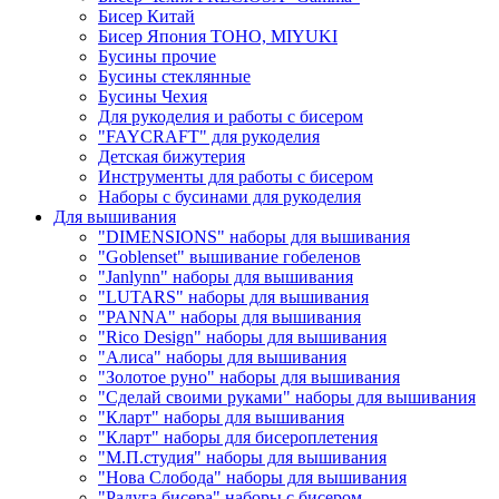
Бисер Китай
Бисер Япония TOHO, MIYUKI
Бусины прочие
Бусины стеклянные
Бусины Чехия
Для рукоделия и работы с бисером
"FAYCRAFT" для рукоделия
Детская бижутерия
Инструменты для работы с бисером
Наборы с бусинами для рукоделия
Для вышивания
"DIMENSIONS" наборы для вышивания
"Goblenset" вышивание гобеленов
"Janlynn" наборы для вышивания
"LUTARS" наборы для вышивания
"PANNA" наборы для вышивания
"Rico Design" наборы для вышивания
"Алиса" наборы для вышивания
"Золотое руно" наборы для вышивания
"Сделай своими руками" наборы для вышивания
"Кларт" наборы для вышивания
"Кларт" наборы для бисероплетения
"М.П.студия" наборы для вышивания
"Нова Слобода" наборы для вышивания
"Радуга бисера" наборы с бисером