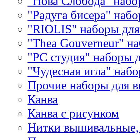
"Нова Слобода" наб
"Радуга бисера" набо
"RIOLIS" наборы дл
"Thea Gouverneur" н
"РС студия" наборы 
"Чудесная игла" наб
Прочие наборы для 
Канва
Канва с рисунком
Нитки вышивальные,