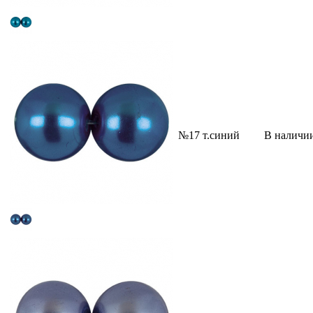
№17 т.синий
В наличи