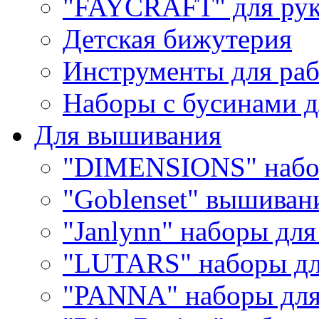
"FAYCRAFT" для рук
Детская бижутерия
Инструменты для раб
Наборы с бусинами д
Для вышивания
"DIMENSIONS" набо
"Goblenset" вышиван
"Janlynn" наборы дл
"LUTARS" наборы д
"PANNA" наборы дл