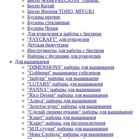
Бисер Чехия PRECIOSA "Gamma"
Бисер Китай
Бисер Япония TOHO, MIYUKI
Бусины прочие
Бусины стеклянные
Бусины Чехия
Для рукоделия и работы с бисером
"FAYCRAFT" для рукоделия
Детская бижутерия
Инструменты для работы с бисером
Наборы с бусинами для рукоделия
Для вышивания
"DIMENSIONS" наборы для вышивания
"Goblenset" вышивание гобеленов
"Janlynn" наборы для вышивания
"LUTARS" наборы для вышивания
"PANNA" наборы для вышивания
"Rico Design" наборы для вышивания
"Алиса" наборы для вышивания
"Золотое руно" наборы для вышивания
"Сделай своими руками" наборы для вышивания
"Кларт" наборы для вышивания
"Кларт" наборы для бисероплетения
"М.П.студия" наборы для вышивания
"Нова Слобода" наборы для вышивания