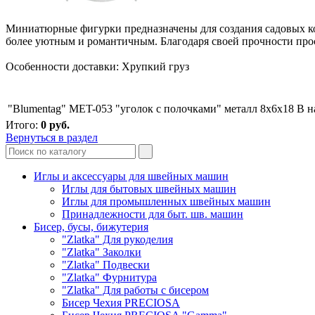
Миниатюрные фигурки предназначены для создания садовых ком
более уютным и романтичным. Благодаря своей прочности прос
Особенности доставки: Хрупкий груз
"Blumentag" MET-053 "уголок с полочками" металл 8x6x18
В н
Итого:
0
руб.
Вернуться в раздел
Иглы и аксессуары для швейных машин
Иглы для бытовых швейных машин
Иглы для промышленных швейных машин
Принадлежности для быт. шв. машин
Бисер, бусы, бижутерия
"Zlatka" Для рукоделия
"Zlatka" Заколки
"Zlatka" Подвески
"Zlatka" Фурнитура
"Zlatka" Для работы с бисером
Бисер Чехия PRECIOSA