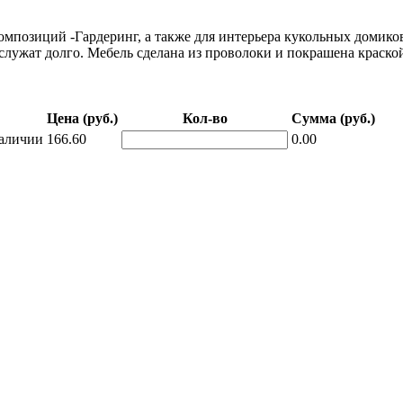
позиций -Гардеринг, а также для интерьера кукольных домиков
лужат долго. Мебель сделана из проволоки и покрашена краско
Цена (руб.)
Кол-во
Сумма (руб.)
аличии
166.60
0.00