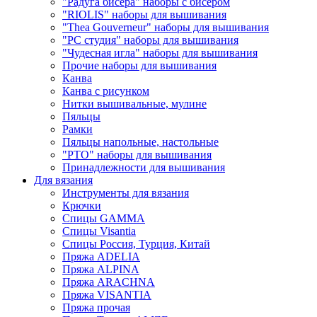
"Радуга бисера" наборы с бисером
"RIOLIS" наборы для вышивания
"Thea Gouverneur" наборы для вышивания
"РС студия" наборы для вышивания
"Чудесная игла" наборы для вышивания
Прочие наборы для вышивания
Канва
Канва с рисунком
Нитки вышивальные, мулине
Пяльцы
Рамки
Пяльцы напольные, настольные
"РТО" наборы для вышивания
Принадлежности для вышивания
Для вязания
Инструменты для вязания
Крючки
Спицы GAMMA
Спицы Visantia
Спицы Россия, Турция, Китай
Пряжа ADELIA
Пряжа ALPINA
Пряжа ARACHNA
Пряжа VISANTIA
Пряжа прочая