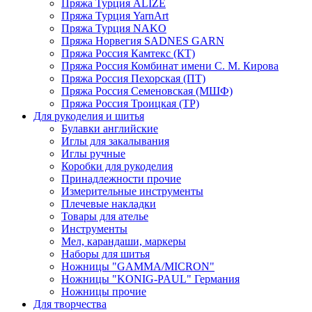
Пряжа Турция ALIZE
Пряжа Турция YarnArt
Пряжа Турция NAKO
Пряжа Норвегия SADNES GARN
Пряжа Россия Камтекс (КТ)
Пряжа Россия Комбинат имени С. М. Кирова
Пряжа Россия Пехорская (ПТ)
Пряжа Россия Семеновская (МШФ)
Пряжа Россия Троицкая (ТР)
Для рукоделия и шитья
Булавки английские
Иглы для закалывания
Иглы ручные
Коробки для рукоделия
Принадлежности прочие
Измерительные инструменты
Плечевые накладки
Товары для ателье
Инструменты
Мел, карандаши, маркеры
Наборы для шитья
Ножницы "GAMMA/MICRON"
Ножницы "KONIG-PAUL" Германия
Ножницы прочие
Для творчества