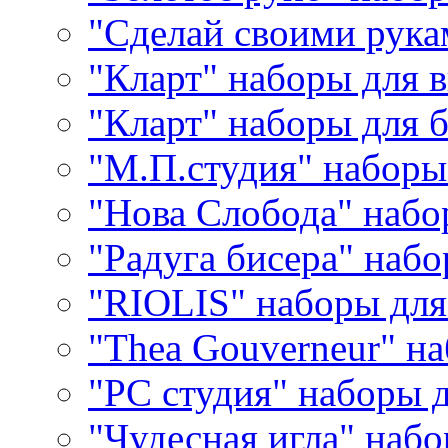
"Сделай своими рука
"Кларт" наборы для 
"Кларт" наборы для 
"М.П.студия" наборы
"Нова Слобода" наб
"Радуга бисера" набо
"RIOLIS" наборы дл
"Thea Gouverneur" н
"РС студия" наборы 
"Чудесная игла" наб