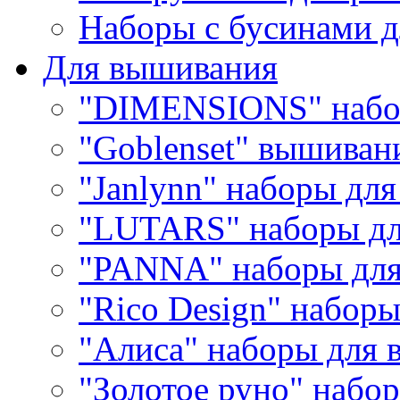
Наборы с бусинами д
Для вышивания
"DIMENSIONS" набо
"Goblenset" вышиван
"Janlynn" наборы дл
"LUTARS" наборы д
"PANNA" наборы дл
"Rico Design" набор
"Алиса" наборы для
"Золотое руно" набо