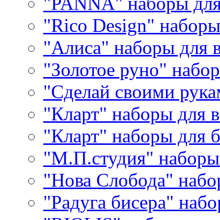
"PANNA" наборы дл
"Rico Design" набор
"Алиса" наборы для
"Золотое руно" набо
"Сделай своими рука
"Кларт" наборы для 
"Кларт" наборы для 
"М.П.студия" наборы
"Нова Слобода" наб
"Радуга бисера" набо