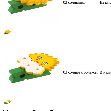
02 солнышко
Нет/по
03 солнце с облаком
В нал